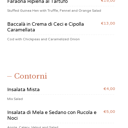
€15,00
Faraona Ripiena al Tartufo
Stuffed Guinea Hen with Truffle, Fennel and Orange Salad
€13,00
Baccalà in Crema di Ceci e Cipolla
Caramellata
Cod with Chickpeas and Caramelized Onion
Contorni
€4,00
Insalata Mista
Mix Salad
€5,00
Insalata di Mela e Sedano con Rucola e
Noci
Apple, Celery, Valnut and Salad